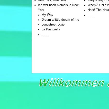
New York, New York
Mary's Boy Chi
Ich war noch niemals in New
When A Child i
York
Hark! The Hera
My Way
.......
Dream a little dream of me
Longstreet Dixie
La Pastorella
.......