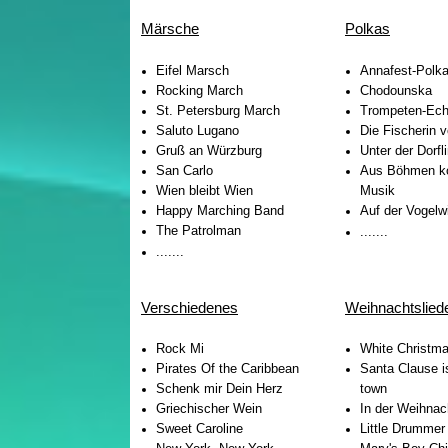
Märsche
Polkas
Eifel Marsch
Annafest-
Polk
Rocking March
Chodounska
St. Petersburg March
Trompeten-
Ec
Saluto Lugano
Die Fischerin
Gruß an Würzburg
Unter der Dorfl
San Carlo
Aus Böhmen k
Wien bleibt Wien
Musik
Happy Marching Band
Auf der Vogelw
The Patrolman
.......
.......
Verschiedenes
Weihnachtslied
Rock Mi
White Christm
Pirates Of the Caribbean
Santa Clause i
Schenk mir Dein Herz
town
Griechischer Wein
In der Weihnac
Sweet Caroline
Little Drummer